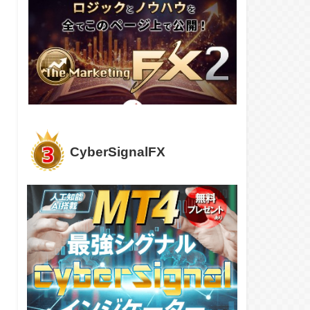
CyberSignalFX