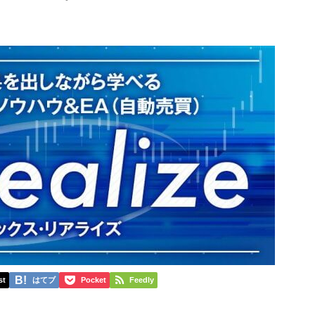
st
はてブ
Pocket
Feedly