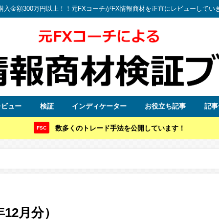
購入金額300万円以上！！元FXコーチがFX情報商材を正直にレビューしてい
レビュー
検証
インディケーター
お役立ち記事
記事
数多くのトレード手法を公開しています！
FSC
）
8年12月分）