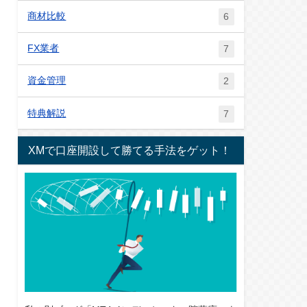
商材比較
6
FX業者
7
資金管理
2
特典解説
7
XMで口座開設して勝てる手法をゲット！