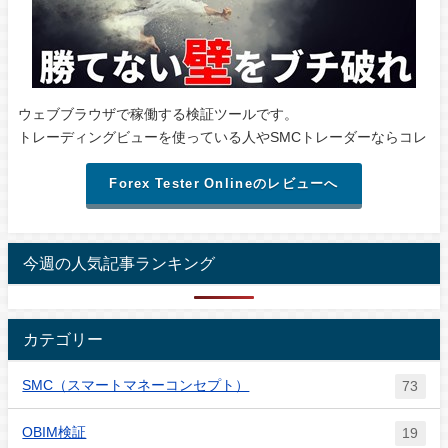
ウェブブラウザで稼働する検証ツールです。
トレーディングビューを使っている人やSMCトレーダーならコレ
Forex Tester Onlineのレビューへ
今週の人気記事ランキング
カテゴリー
SMC（スマートマネーコンセプト）
73
OBIM検証
19