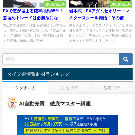
お役立ち記事
お役立ち記事
FXで窓が埋まる確率は約85%！
岩本式・FXアダムセオリー・マ
窓埋めトレードは必勝法になる
スタースクール開始！その前に
かを検証
アダムセオリーとは何なのか？
本記事では窓埋が埋まる確率について検証
先月の上旬よりクロスリテイリングより商
し、窓埋め戦略の有効性について言及しま
材を販売してるマックス岩本氏が「緊急企
す。 FX市場では週に1回、金曜日の終値
画」として、究極のトレード理論を解説す
と月曜日の始値の間に窓が...
るサイトが特設されました。...
タイプ別情報商材ランキング
シグナル系
応用商材
基礎商材
AI自動売買 徹底マスター講座