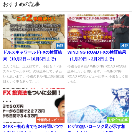
おすすめの記事
検証
検証
ドルスキャワールドFXの検証結
WINDING ROAD FXの検証結果
果（10月2日～10月6日まで）
（1月29日～2月2日まで）
こんにちは、正太郎です。 今回も「ドル
今週も引き続きWINDING ROAD FXの検
スキャワールドFX」の検証をしていきた
証をしたいと思います。 ⇒WINDING
いと思います。 今週のドル円は10月第1週
ROAD FXのレビュー記事へ 今週もよく動
目という事もあって、ボ...
いた1...
情報商材レビュー
お役立ち記事
24FX～初心者でも24時間いつで
ヒゲの無いローソク足が示す相