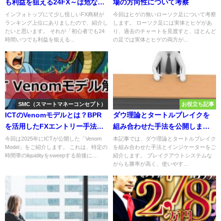
も利益を狙える24FX～は危なそ
場の方向性について考察
うな商材だ
インフォトップにて少し怪しいFX商材が
今回はヒゲの無いローソク足について考察
ランキング上位にありましたので、紹介し
します。 ローソク足には実体とヒゲがあ
たいと思います。 それが「初心者でも24
り、過去のチャートを見渡すと、ほとんど
時間いつでも利益を狙える...
の足では実体とヒゲの両方が...
SMC（スマートマネーコンセプト）
お役立ち記事
ICTのVenomモデルとは？BPR
ダウ理論とタートルブレイクを
を活用したFXエントリー手法ま
組み合わせた手法を公開しま
とめ
す！
今回は2025年にICTが公開した「Venom
本記事では、ダウ理論とタートルブレイク
Model」をご紹介します。 これは、特定の
を組み合わせた手法とインジケーターをご
時間帯のliquidityをsweepする前後に...
紹介します。 ブレイクアウトシステムな
がらも勝率が高く、使いやす...