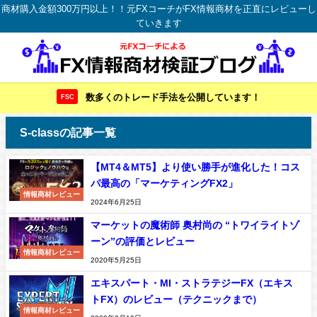
商材購入金額300万円以上！！元FXコーチがFX情報商材を正直にレビューし
ていきます
数多くのトレード手法を公開しています！
FSC
S-classの記事一覧
【MT4＆MT5】より使い勝手が進化した！コス
パ最高の「マーケティングFX2」
情報商材レビュー
2024年6月25日
マーケットの魔術師 奥村尚の “トワイライトゾ
ーン”の評価とレビュー
情報商材レビュー
2020年5月25日
エキスパート・MI・ストラテジーFX（エキス
トFX）のレビュー（テクニックまで）
情報商材レビュー