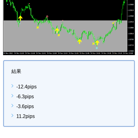
結果
-12.4pips
-6.3pips
-3.6pips
11.2pips