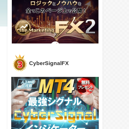
CyberSignalFX