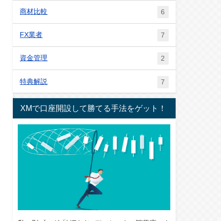
商材比較
6
FX業者
7
資金管理
2
特典解説
7
XMで口座開設して勝てる手法をゲット！