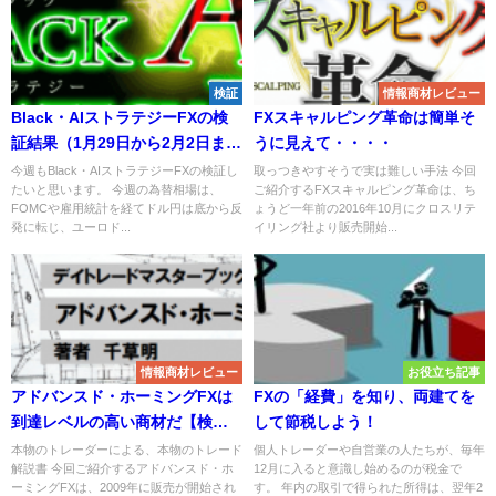
検証
情報商材レビュー
Black・AIストラテジーFXの検
FXスキャルピング革命は簡単そ
証結果（1月29日から2月2日ま
うに見えて・・・・
で）
今週もBlack・AIストラテジーFXの検証し
取っつきやすそうで実は難しい手法 今回
たいと思います。 今週の為替相場は、
ご紹介するFXスキャルピング革命は、ち
FOMCや雇用統計を経てドル円は底から反
ょうど一年前の2016年10月にクロスリテ
発に転じ、ユーロド...
イリング社より販売開始...
情報商材レビュー
お役立ち記事
アドバンスド・ホーミングFXは
FXの「経費」を知り、両建てを
到達レベルの高い商材だ【検証
して節税しよう！
とレビュー】
本物のトレーダーによる、本物のトレード
個人トレーダーや自営業の人たちが、毎年
解説書 今回ご紹介するアドバンスド・ホ
12月に入ると意識し始めるのが税金で
ーミングFXは、2009年に販売が開始され
す。 年内の取引で得られた所得は、翌年2