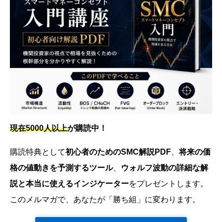
現在5000人以上
が購読中！
購読特典として
初心者のためのSMC解説PDF
、
将来の価
格の値動きを予測するツール
、
ウォルフ波動の詳細な解
説と本当に使えるインジケーター
をプレゼントします。
このメルマガで、あなたが「勝ち組」に変わります。