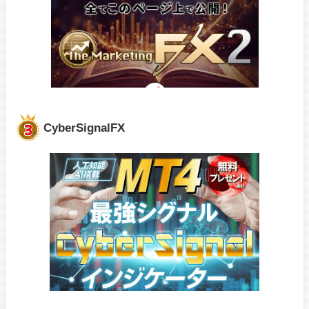
CyberSignalFX