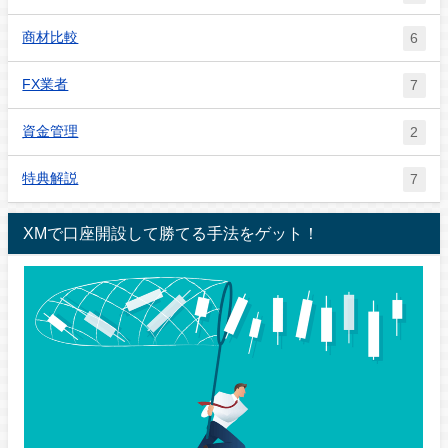
商材比較
6
FX業者
7
資金管理
2
特典解説
7
XMで口座開設して勝てる手法をゲット！