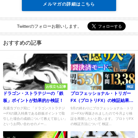
メルマガの詳細はこちら
Twitterのフォローお願いします。
おすすめの記事
お役立ち記事
検証
ドラゴン・ストラテジーの「鉄
プロフェッショナル・トリガー
板」ポイントが効果的か検証！
FX（プロトリFX）の検証結果
（2018年11月分）
先週当ブログ宛に 「ドラゴンストラテジ
9月の終わりにプロフェッショナル・トリ
ーFXの購入特典である鉄板ポイントで取
ガーFXが再販されましたので今月より検
引した場合の成績について教えて欲しい」
証を再開したいと思います。 プロトリFX
というお問い合わせのメー...
の検証方法について 検証...