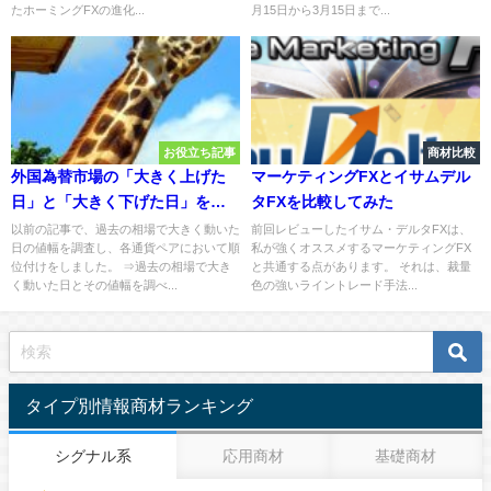
たホーミングFXの進化...
月15日から3月15日まで...
お役立ち記事
商材比較
外国為替市場の「大きく上げた
マーケティングFXとイサムデル
日」と「大きく下げた日」を比
タFXを比較してみた
較してみた
以前の記事で、過去の相場で大きく動いた
前回レビューしたイサム・デルタFXは、
日の値幅を調査し、各通貨ペアにおいて順
私が強くオススメするマーケティングFX
位付けをしました。 ⇒過去の相場で大き
と共通する点があります。 それは、裁量
く動いた日とその値幅を調べ...
色の強いライントレード手法...
タイプ別情報商材ランキング
シグナル系
応用商材
基礎商材