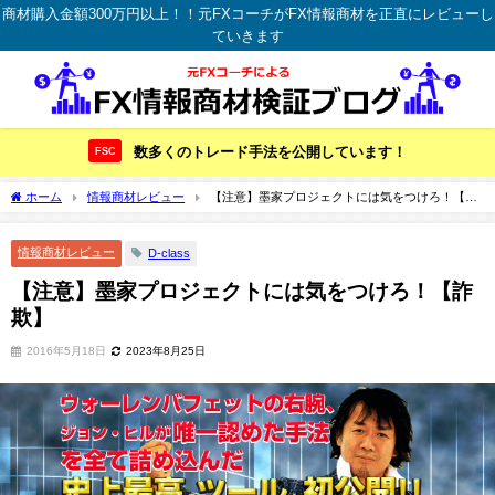
商材購入金額300万円以上！！元FXコーチがFX情報商材を正直にレビューし
ていきます
数多くのトレード手法を公開しています！
FSC
ホーム
情報商材レビュー
【注意】墨家プロジェクトには気をつけろ！【詐
欺】
情報商材レビュー
D-class
【注意】墨家プロジェクトには気をつけろ！【詐
欺】
2016年5月18日
2023年8月25日