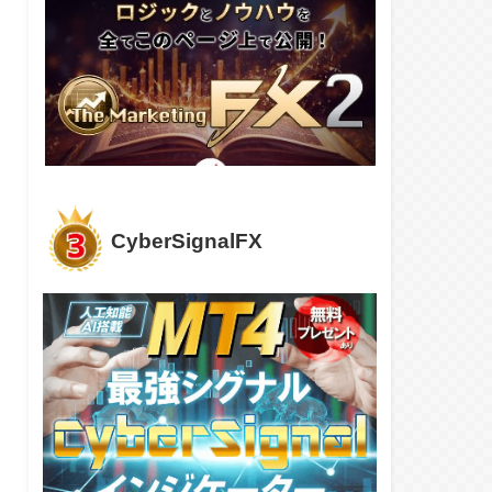
CyberSignalFX