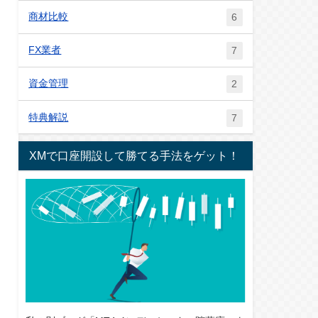
商材比較
6
FX業者
7
資金管理
2
特典解説
7
XMで口座開設して勝てる手法をゲット！