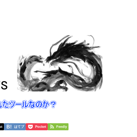
st
はてブ
Pocket
Feedly