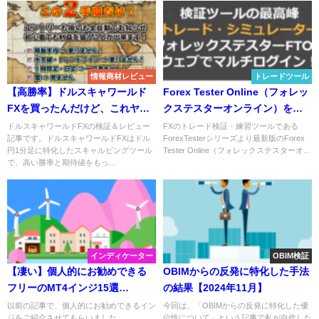
情報商材レビュー
トレードツール
【高勝率】ドルスキャワールド
Forex Tester Online（フォレッ
FXを買ったんだけど、これヤバ
クステスターオンライン）を詳
くない？【検証とレビュー】
細にレビュー！
ドルスキャワールドFXの検証＆レビュー
FXのトレード検証・練習ツールである
記事です。ドルスキャワールドFXはドル
ForexTesterシリーズより最新版のForex
円1分足に特化したスキャルピングツール
Tester Online（フォレックステスターオ...
で、高い勝率と期待値をもっ...
インディケーター
OBIM検証
【凄い】個人的にお勧めできる
OBIMからの反発に特化した手法
フリーのMT4インジ15選
の結果【2024年11月】
part2 ロンドさん製作編【有料
以前の記事で、個人的にお勧めできるイン
今回は、「OBIMからの反発に特化した優
ジをご紹介させてもらいました。
位性について」という記事で私が自作した