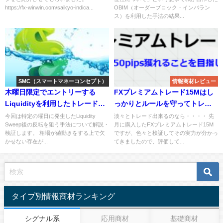
級】
https://fx-winwin.com/saikyo-indica...
OBIM（オーダーブロック・インバラン
ス）を利用した手法の結果...
SMC（スマートマネーコンセプト）
情報商材レビュー
木曜日限定でエントリーする
FXプレミアムトレード15Mはし
Liquidityを利用したトレード手
っかりとルールを守ってトレー
法の検証
ド出来れば勝てる！
今回は特定の曜日に発生したLiquidity
淡々とトレード出来るのなら・・・・ 先
Sweep後の反転を狙う手法について解説・
月に購入したFXプレミアムトレード15M
検証します。 相場が値動きをする上で欠
ですが、色々と検証してその実力が分かっ
かせない存在が...
てきましたので、評価して...
タイプ別情報商材ランキング
シグナル系
応用商材
基礎商材