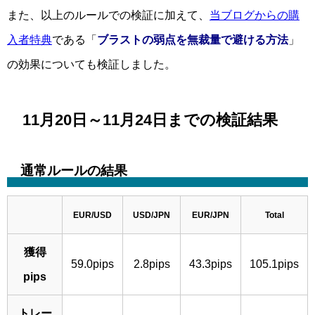
また、以上のルールでの検証に加えて、
当ブログからの購
入者特典
である「
ブラストの弱点を無裁量で避ける方法
」
の効果についても検証しました。
11月20日～11月24日までの検証結果
通常ルールの結果
EUR/USD
USD/JPN
EUR/JPN
Total
獲得
59.0pips
2.8pips
43.3pips
105.1pips
pips
トレー