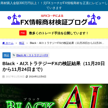
商材購入金額300万円以上！！元FXコーチがFX情報商材を正直にレビューし
ていきます
数多くのトレード手法を公開しています！
FSC
ホーム
検証
Black・AIストラテジーFXの検証結果（11月20日から11月24日
まで）
検証
Black AI・ストラテジーFX
Black・AIストラテジーFXの検証結果（11月20日
から11月24日まで）
2017年11月26日
2024年12月6日