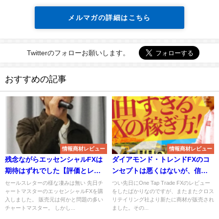
メルマガの詳細はこちら
Twitterのフォローお願いします。
おすすめの記事
情報商材レビュー
情報商材レビュー
残念ながらエッセンシャルFXは
ダイアモンド・トレンドFXのコ
期待はずれでした【評価とレビ
ンセプトは悪くはないが、信用
ュー】
できない
セールスレターの様な凄みは無い 先日チ
つい先日にOne Tap Trade FXのレビュー
ャートマスターのエッセンシャルFXを購
をしたばかりなのですが、またまたクロス
入しました。 販売元は何かと問題の多い
リテイリング社より新たに商材が販売され
チャートマスター。 しかし...
ました。その...