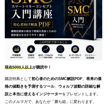
現在5000人以上
が購読中！
購読特典として
初心者のためのSMC解説PDF
、
将来の価
格の値動きを予測するツール
、
ウォルフ波動の詳細な解
説と本当に使えるインジケーター
をプレゼントします。
このメルマガで、あなたが「勝ち組」に変わります。