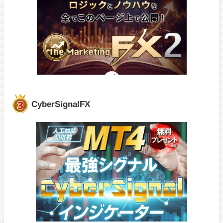
CyberSignalFX