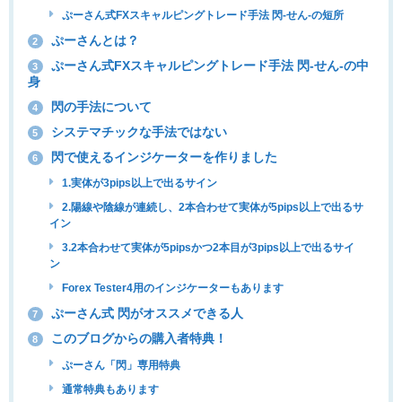
ぷーさん式FXスキャルピングトレード手法 閃-せん-の短所
ぷーさんとは？
2
ぷーさん式FXスキャルピングトレード手法 閃-せん-の中
3
身
閃の手法について
4
システマチックな手法ではない
5
閃で使えるインジケーターを作りました
6
1.実体が3pips以上で出るサイン
2.陽線や陰線が連続し、2本合わせて実体が5pips以上で出るサ
イン
3.2本合わせて実体が5pipsかつ2本目が3pips以上で出るサイ
ン
Forex Tester4用のインジケーターもあります
ぷーさん式 閃がオススメできる人
7
このブログからの購入者特典！
8
ぷーさん「閃」専用特典
通常特典もあります