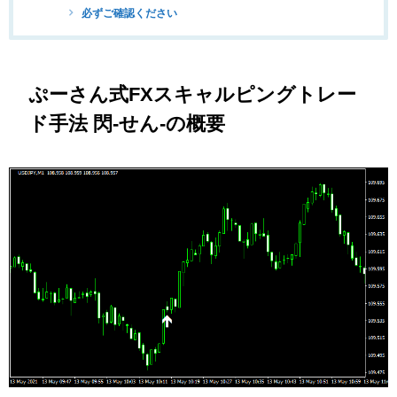
必ずご確認ください
ぷーさん式FXスキャルピングトレー
ド手法 閃-せん-の概要