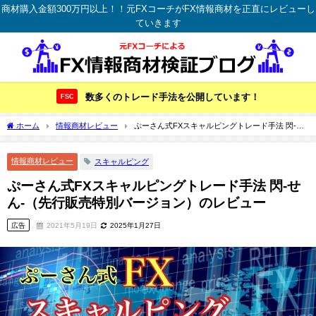
商材購入金額300万円以上！！元FXコーチがFX情報商材を正直にレビューし
ていきます
数多くのトレード手法を公開しています！
FSC
ホーム
情報商材レビュー
ぷーさん式FXスキャルピングトレード手法 閃-せ
ん-（先行販売特別バージョン）のレビュー
情報商材レビュー
スキャルピング
ぷーさん式FXスキャルピングトレード手法 閃-せ
ん-（先行販売特別バージョン）のレビュー
広告
2021年5月19日
2025年1月27日