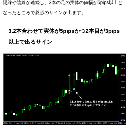
陽線や陰線が連続し、2本の足の実体の値幅が5pips以上と
なったところで菱形のサインが出ます。
3.2本合わせて実体が5pipsかつ2本目が3pips
以上で出るサイン