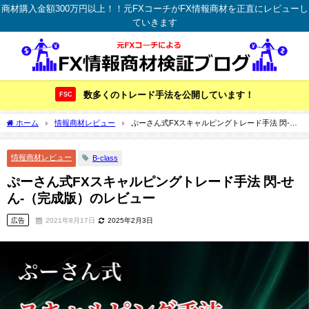
商材購入金額300万円以上！！元FXコーチがFX情報商材を正直にレビューし
ていきます
数多くのトレード手法を公開しています！
FSC
ホーム
情報商材レビュー
ぷーさん式FXスキャルピングトレード手法 閃-せ
ん-（完成版）のレビュー
情報商材レビュー
B-class
ぷーさん式FXスキャルピングトレード手法 閃-せ
ん-（完成版）のレビュー
広告
2021年8月17日
2025年2月3日