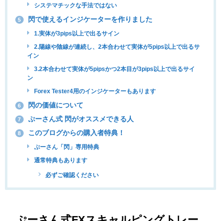
システマチックな手法ではない
閃で使えるインジケーターを作りました
5
1.実体が3pips以上で出るサイン
2.陽線や陰線が連続し、2本合わせて実体が5pips以上で出るサ
イン
3.2本合わせて実体が5pipsかつ2本目が3pips以上で出るサイ
ン
Forex Tester4用のインジケーターもあります
閃の価値について
6
ぷーさん式 閃がオススメできる人
7
このブログからの購入者特典！
8
ぷーさん「閃」専用特典
通常特典もあります
必ずご確認ください
ぷーさん式FXスキャルピングトレー