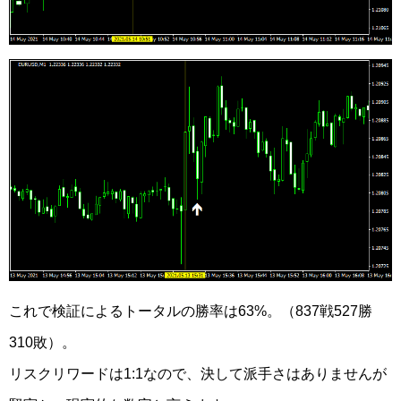
これで検証によるトータルの勝率は63%。（837戦527勝
310敗）。
リスクリワードは1:1なので、決して派手さはありませんが