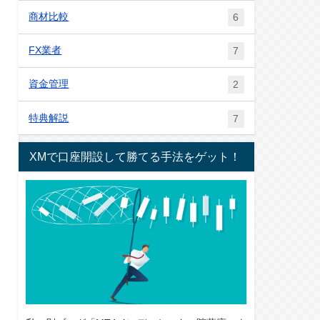
商材比較
6
FX業者
7
資金管理
2
特典解説
7
XMで口座開設して勝てる手法をゲット！