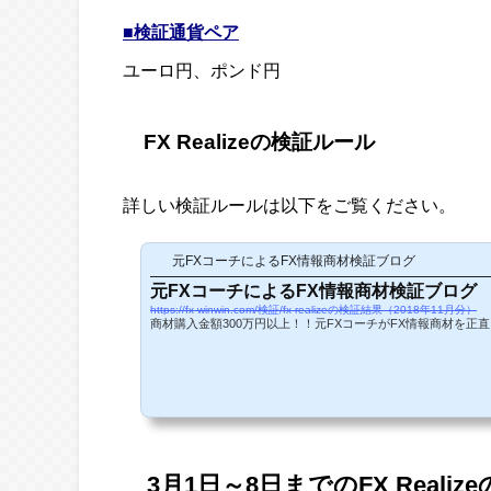
■検証通貨ペア
ユーロ円、ポンド円
FX Realizeの検証ルール
詳しい検証ルールは以下をご覧ください。
元FXコーチによるFX情報商材検証ブログ
元FXコーチによるFX情報商材検証ブログ
https://fx-winwin.com/検証/fx-realizeの検証結果（2018年11月分）
商材購入金額300万円以上！！元FXコーチがFX情報商材を正
3月1日～8日までのFX Reali