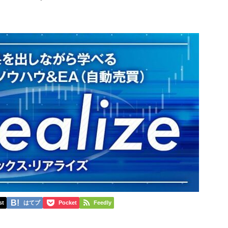
st
はてブ
Pocket
Feedly