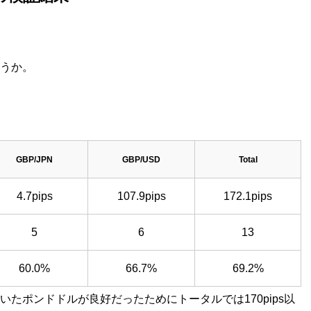
ょうか。
GBP/JPN
GBP/USD
Total
4.7pips
107.9pips
172.1pips
5
6
13
60.0%
66.7%
69.2%
たポンドドルが良好だったためにトータルでは170pips以