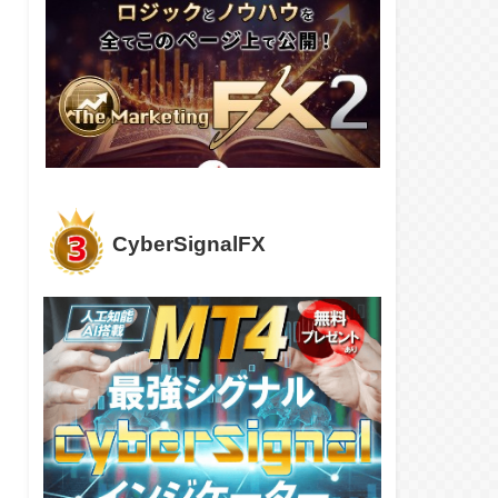
CyberSignalFX