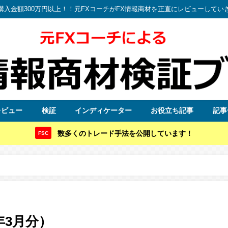
購入金額300万円以上！！元FXコーチがFX情報商材を正直にレビューしてい
レビュー
検証
インディケーター
お役立ち記事
記事
数多くのトレード手法を公開しています！
FSC
）
9年3月分）