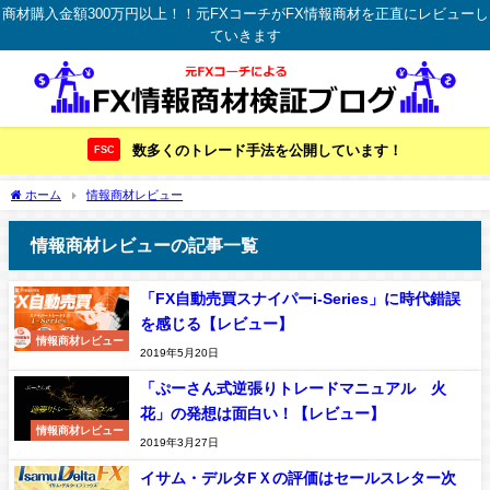
商材購入金額300万円以上！！元FXコーチがFX情報商材を正直にレビューし
ていきます
数多くのトレード手法を公開しています！
FSC
ホーム
情報商材レビュー
情報商材レビューの記事一覧
「FX自動売買スナイパーi-Series」に時代錯誤
を感じる【レビュー】
情報商材レビュー
2019年5月20日
「ぷーさん式逆張りトレードマニュアル 火
花」の発想は面白い！【レビュー】
情報商材レビュー
2019年3月27日
イサム・デルタFＸの評価はセールスレター次