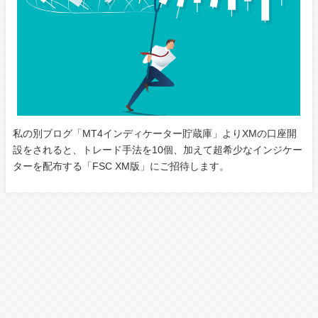
私の別ブログ「MT4インディケーター貯蔵庫」よりXMの口座開
設をされると、トレード手法を10個、加えて超希少なインジケー
ターを配布する「FSC XM版」にご招待します。