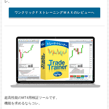
レ。
ワンクリックＦＸトレーニングＭＡＸのレビューへ
超高性能のMT4用検証ツールです。
機能を求めるならコレ。