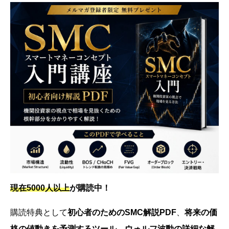
現在5000人以上
が購読中！
購読特典として
初心者のためのSMC解説PDF
、
将来の価
格の値動きを予測するツール
、
ウォルフ波動の詳細な解