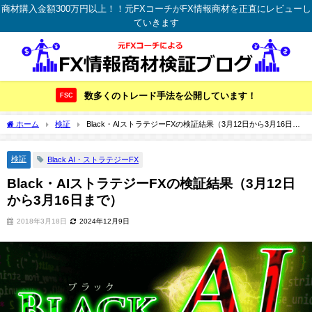
商材購入金額300万円以上！！元FXコーチがFX情報商材を正直にレビューし
ていきます
数多くのトレード手法を公開しています！
FSC
ホーム
検証
Black・AIストラテジーFXの検証結果（3月12日から3月16日ま
で）
検証
Black AI・ストラテジーFX
Black・AIストラテジーFXの検証結果（3月12日
から3月16日まで）
2018年3月18日
2024年12月9日