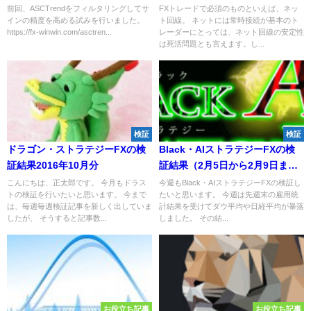
前回、ASCTrendをフィルタリングしてサ
FXトレードで必須のものといえば、ネッ
インの精度を高める試みを行いました。
ト回線。 ネットには常時接続が基本のト
https://fx-winwin.com/asctren...
レーダーにとっては、ネット回線の安定性
は死活問題とも言えます。し...
検証
検証
ドラゴン・ストラテジーFXの検
Black・AIストラテジーFXの検
証結果2016年10月分
証結果（2月5日から2月9日ま
で）
こんにちは、正太郎です。 今月もドラス
今週もBlack・AIストラテジーFXの検証し
トの検証を行いたいと思います。 今まで
たいと思います。 今週は先週末の雇用統
は、毎週毎週検証記事を新しく出していま
計結果を受けてダウ平均や日経平均が暴落
したが、 そうすると記事数...
しました。 その結...
お役立ち記事
お役立ち記事