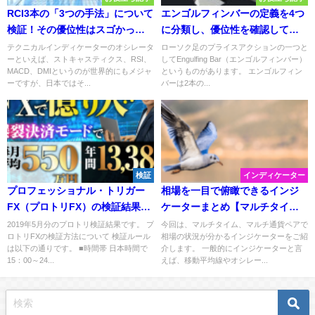
RCI3本の「3つの手法」について
エンゴルフィンバーの定義を4つ
検証！その優位性はスゴかっ
に分類し、優位性を確認してみ
た！
た【インジ配布】
テクニカルインディケーターのオシレータ
ローソク足のプライスアクションの一つと
ーといえば、ストキャスティクス、RSI、
してEngulfing Bar（エンゴルフィンバー）
MACD、DMIというのが世界的にもメジャ
というものがあります。 エンゴルフィン
ーですが、日本ではそ...
バーは2本の...
検証
インディケーター
プロフェッショナル・トリガー
相場を一目で俯瞰できるインジ
FX（プロトリFX）の検証結果
ケーターまとめ【マルチタイ
（2019年5月分）
ム・マルチ通貨ペア】
2019年5月分のプロトリ検証結果です。 プ
今回は、マルチタイム、マルチ通貨ペアで
ロトリFXの検証方法について 検証ルール
相場の状況が分かるインジケーターをご紹
は以下の通りです。 ■時間帯 日本時間で
介します。 一般的にインジケーターと言
15：00～24...
えば、移動平均線やオシレー...