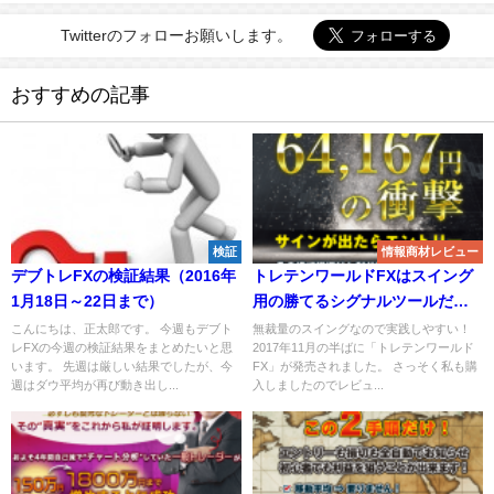
Twitterのフォローお願いします。
おすすめの記事
検証
情報商材レビュー
デブトレFXの検証結果（2016年
トレテンワールドFXはスイング
1月18日～22日まで）
用の勝てるシグナルツールだ！
【評価とレビュー】
こんにちは、正太郎です。 今週もデブト
無裁量のスイングなので実践しやすい！
レFXの今週の検証結果をまとめたいと思
2017年11月の半ばに「トレテンワールド
います。 先週は厳しい結果でしたが、今
FX」が発売されました。 さっそく私も購
週はダウ平均が再び動き出し...
入しましたのでレビュ...