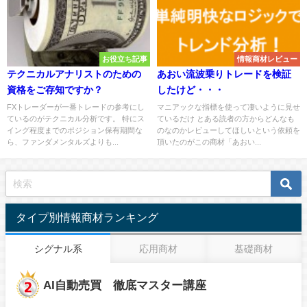
お役立ち記事
情報商材レビュー
テクニカルアナリストのための
あおい流波乗りトレードを検証
資格をご存知ですか？
したけど・・・
FXトレーダーが一番トレードの参考にし
マニアックな指標を使って凄いように見せ
ているのがテクニカル分析です。 特にス
ているだけ とある読者の方からどんなも
イング程度までのポジション保有期間な
のなのかレビューしてほしいという依頼を
ら、ファンダメンタルズよりも...
頂いたのがこの商材「あおい...
タイプ別情報商材ランキング
シグナル系
応用商材
基礎商材
AI自動売買 徹底マスター講座