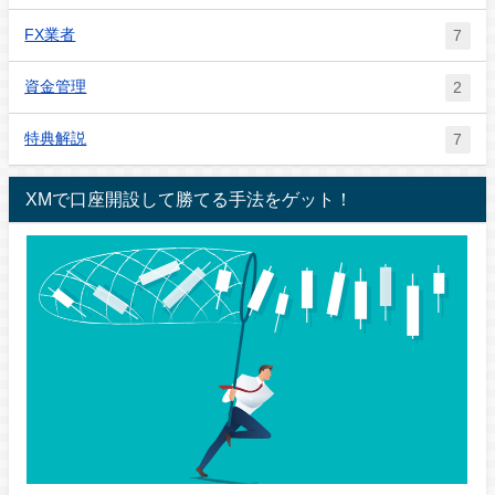
FX業者
7
資金管理
2
特典解説
7
XMで口座開設して勝てる手法をゲット！