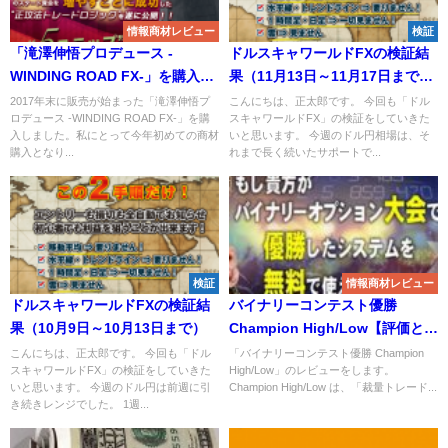
情報商材レビュー
検証
「滝澤伸悟プロデュース -
ドルスキャワールドFXの検証結
WINDING ROAD FX-」を購入し
果（11月13日～11月17日まで）
たので中身を紹介します。
＆トレテンワールドFXを買いま
2017年末に販売が始まった「滝澤伸悟プ
こんにちは、正太郎です。 今回も「ドル
ロデュース -WINDING ROAD FX-」を購
スキャワールドFX」の検証をしていきた
した！
入しました。私にとって今年初めての商材
いと思います。 今週のドル円相場は、そ
購入となり...
れまで長く続いたサポートで...
検証
情報商材レビュー
ドルスキャワールドFXの検証結
バイナリーコンテスト優勝
果（10月9日～10月13日まで）
Champion High/Low【評価とレ
ビュー】
こんにちは、正太郎です。 今回も「ドル
「バイナリーコンテスト優勝 Champion
スキャワールドFX」の検証をしていきた
High/Low」のレビューをします。
いと思います。 今週のドル円は前週に引
Champion High/Low は、「裁量トレード...
き続きレンジでした。 1週...