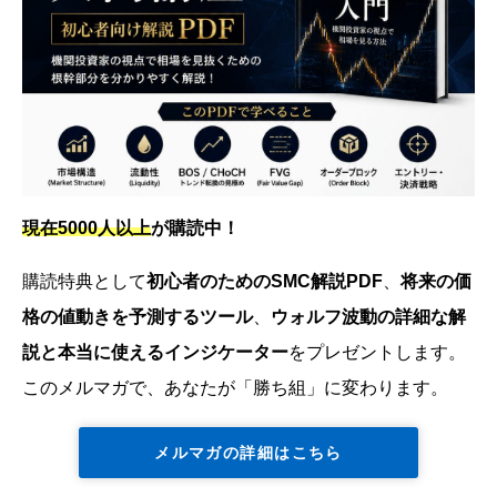
現在5000人以上
が購読中！
購読特典として
初心者のためのSMC解説PDF
、
将来の価
格の値動きを予測するツール
、
ウォルフ波動の詳細な解
説と本当に使えるインジケーター
をプレゼントします。
このメルマガで、あなたが「勝ち組」に変わります。
メルマガの詳細はこちら