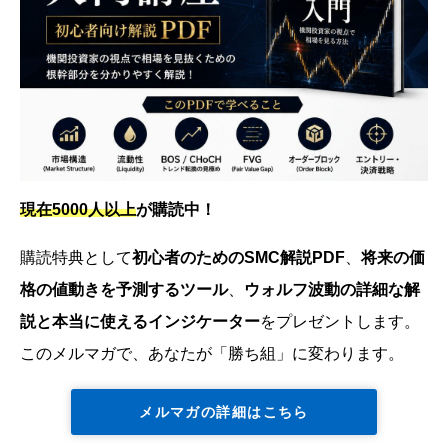
現在5000人以上
が購読中！
購読特典として
初心者のためのSMC解説PDF
、
将来の価
格の値動きを予測するツール
、
ウォルフ波動の詳細な解
説と本当に使えるインジケーター
をプレゼントします。
このメルマガで、あなたが「勝ち組」に変わります。
メルマガの詳細はこちら