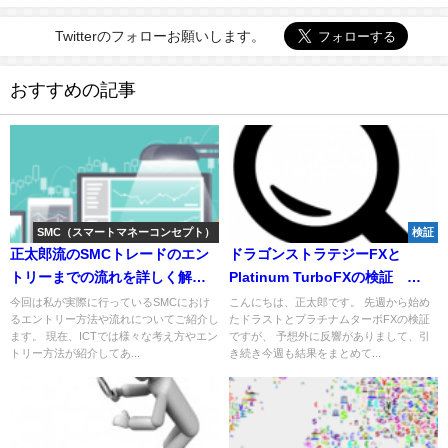
Twitterのフォローお願いします。
おすすめの記事
SMC（スマートマネーコンセプト）
検証
正太郎流のSMCトレードのエン
ドラゴンストラテジーFXと
トリーまでの流れを詳しく解
Platinum TurboFXの検証
説！
(2015年8月31日～9月4日）
今回は私が実際に行っているSMCにおけ
こんにちは、正太郎です。 先週から始め
るエントリー方法や流れについてご紹介し
たドラストとプラチナムターボFXの検証
ます。 現在、ICTでは様々な考え方やエン
ですが、 予想外に反響がありまして、引
トリー方法が紹介してあ...
き続き今週も結果をまとめて...