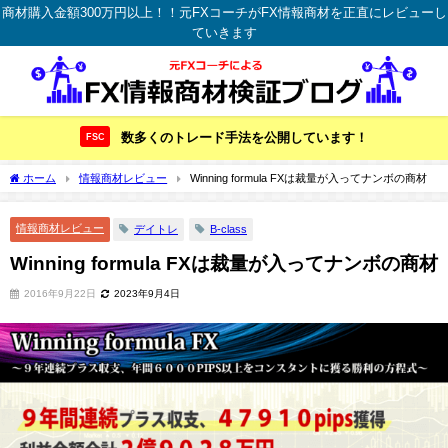
商材購入金額300万円以上！！元FXコーチがFX情報商材を正直にレビューし
ていきます
数多くのトレード手法を公開しています！
FSC
ホーム
情報商材レビュー
Winning formula FXは裁量が入ってナンボの商材
情報商材レビュー
デイトレ
B-class
Winning formula FXは裁量が入ってナンボの商材
2016年9月22日
2023年9月4日