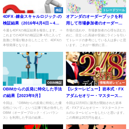
検証
トレードツール
4DFX -錬金スキャルロジック-の
オアンダのオーダーブックを利
検証結果（2016年4月4日～4月8
用して市場参加者のオーダー状
日まで）
況を表示してやろう！
今週も4DFXの検証結果を報告します。 ⇒
市場の流れや、市場参加者の心理を読むた
これまでの4DFXの検証記事 4月に入って
めに、目立った高値や安値にラインを引い
急激に市場が動き出したことで、4DFXの
てトレードの参考にしている人は多いと思
本領発揮となりま...
います。 これが一般的に言...
OBIM検証
情報商材レビュー
OBIMからの反発に特化した手法
【レターレビュー】岩本式・FX
の結果【2023年9月】
アダムセオリー・マスタースク
ール
今回は、「OBIMからの反発に特化した優
今回は12月8日に販売が開始された岩本
位性について」という記事で私が自作した
式・FXアダムセオリー・マスタースクー
OBIM（オーダーブロック・インバラン
ルのレターレビューをしたいと思います。
ス）を利用した手法の結果...
この商材は20万円を超え...