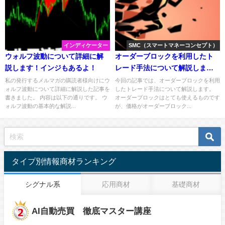
インディケーター
SMC（スマートマネーコンセプト）
ウォルフ波動について詳細に解
オーダーブロックを利用したト
説します！インジもあるよ！
レード手法について解説しま
す。
私の発行するメルマガの購読者様向けにウ
今回の記事では、オーダーブロックを利用
ォルフ波動について詳細に解説した記事を
したトレード手法について解説します。
書きました。 内容は以下の通りです。 ウ
オーダーブロックはとても使えるものです
ォルフ波動の基本的な解説...
が、価格がオーダーブロック...
タイプ別情報商材ランキング
シグナル系
応用商材
基礎商材
AI自動売買 徹底マスター講座