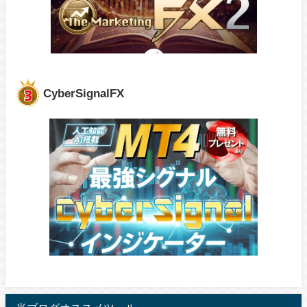
CyberSignalFX