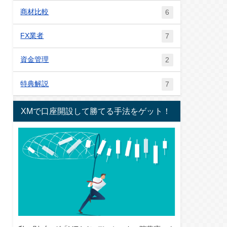
商材比較
6
FX業者
7
資金管理
2
特典解説
7
XMで口座開設して勝てる手法をゲット！