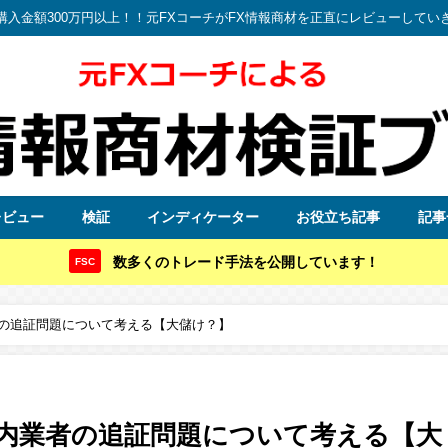
購入金額300万円以上！！元FXコーチがFX情報商材を正直にレビューしてい
レビュー
検証
インディケーター
お役立ち記事
記事
数多くのトレード手法を公開しています！
FSC
の追証問題について考える【大儲け？】
内業者の追証問題について考える【大