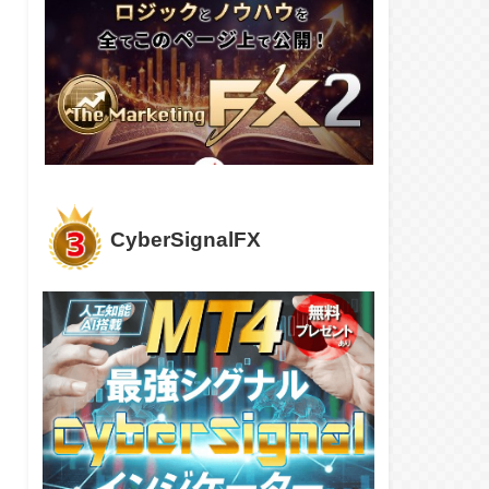
CyberSignalFX