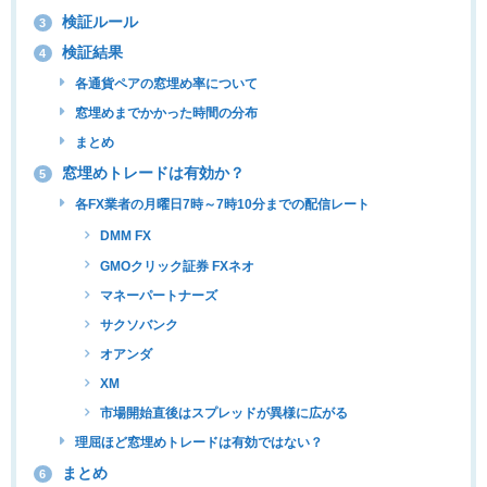
検証ルール
3
検証結果
4
各通貨ペアの窓埋め率について
窓埋めまでかかった時間の分布
まとめ
窓埋めトレードは有効か？
5
各FX業者の月曜日7時～7時10分までの配信レート
DMM FX
GMOクリック証券 FXネオ
マネーパートナーズ
サクソバンク
オアンダ
XM
市場開始直後はスプレッドが異様に広がる
理屈ほど窓埋めトレードは有効ではない？
まとめ
6