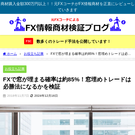
商材購入金額300万円以上！！元FXコーチがFX情報商材を正直にレビューし
ていきます
数多くのトレード手法を公開しています！
FSC
ホーム
お役立ち記事
FXで窓が埋まる確率は約85%！窓埋めトレードは必勝
法になるかを検証
お役立ち記事
FXで窓が埋まる確率は約85%！窓埋めトレードは
必勝法になるかを検証
2018年11月7日
2024年12月16日